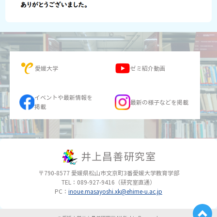
愛媛大学
ゼミ紹介動画
イベントや最新情報を
最新の様子などを掲載
掲載
井上昌善研究室
〒790-8577
愛媛県松山市文京町3番
愛媛大学教育学部
TEL：089-927-9416（研究室直通）
PC：
inoue.masayoshi.xk@ehime-u.ac.jp