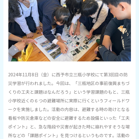
2024年11月8日（金）に西予市立三瓶小学校にて第3回目の防
災学習が行われました。今回は、「三瓶地区の事前復興まちづ
くりの工夫と課題はなんだろう」という学習課題のもと、三瓶
小学校近くの６つの避難場所に実際に行くというフィールドワ
ークを実施しました。活動の内容は、避難する時の助けとなる
看板や防災倉庫などの安全に避難するため設備といった「工夫
ポイント」と、急な階段や災害が起きた時に崩れやすそうな場
所などの「課題ポイント」を見つけるというものです。活動の