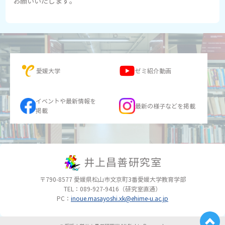
お願いいたします。
愛媛大学
ゼミ紹介動画
イベントや最新情報を
最新の様子などを掲載
掲載
井上昌善研究室
〒790-8577
愛媛県松山市文京町3番
愛媛大学教育学部
TEL：089-927-9416（研究室直通）
PC：
inoue.masayoshi.xk@ehime-u.ac.jp