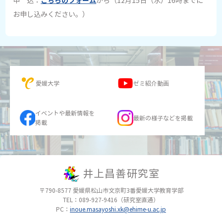
こちらのフォーム
申 込：
から（12月15日（水）16時までに
お申し込みください。）
愛媛大学
ゼミ紹介動画
イベントや最新情報を
最新の様子などを掲載
掲載
井上昌善研究室
〒790-8577
愛媛県松山市文京町3番
愛媛大学教育学部
TEL：089-927-9416（研究室直通）
PC：
inoue.masayoshi.xk@ehime-u.ac.jp